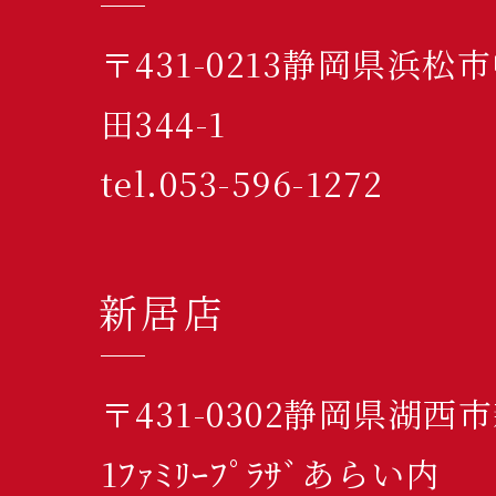
〒431-0213静岡県浜
田344-1
tel.053-596-1272
新居店
〒431-0302静岡県湖西
1ﾌｧﾐﾘｰﾌﾟﾗｻﾞあらい内