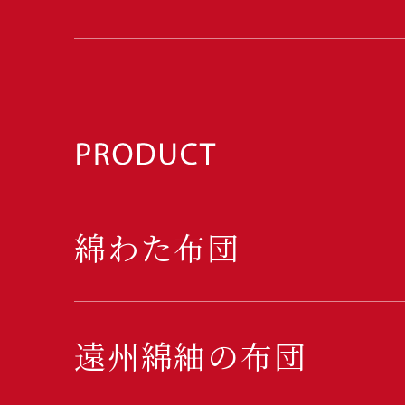
綿わた布団
遠州綿紬の布団