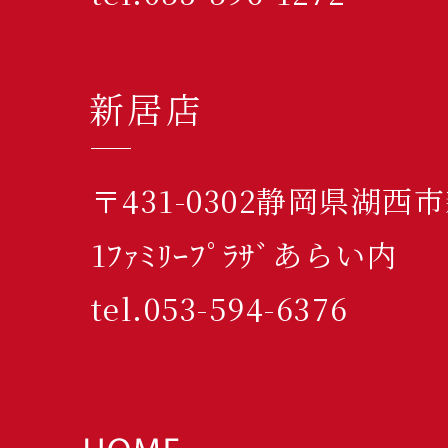
新居店
〒431-0302静岡県湖西
1ﾌｧﾐﾘｰﾌﾟﾗｻﾞあらい内
tel.053-594-6376