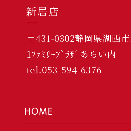
新居店
〒431-0302静岡県湖西
1ﾌｧﾐﾘｰﾌﾟﾗｻﾞあらい内
tel.053-594-6376