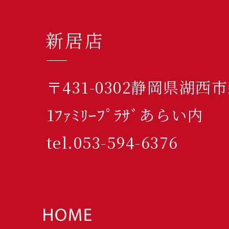
新居店
〒431-0302静岡県湖西
1ﾌｧﾐﾘｰﾌﾟﾗｻﾞあらい内
tel.053-594-6376