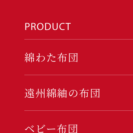
綿わた布団
遠州綿紬の布団
ベビー布団