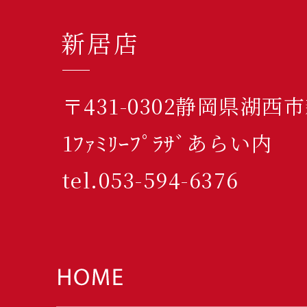
新居店
〒431-0302静岡県湖西
1ﾌｧﾐﾘｰﾌﾟﾗｻﾞあらい内
tel.053-594-6376