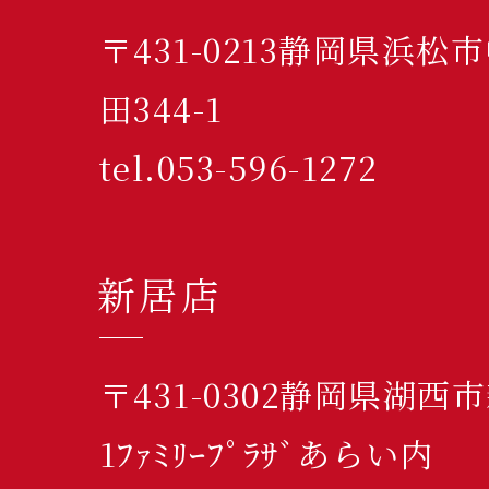
〒431-0213静岡県浜
田344-1
tel.053-596-1272
新居店
〒431-0302静岡県湖西
1ﾌｧﾐﾘｰﾌﾟﾗｻﾞあらい内