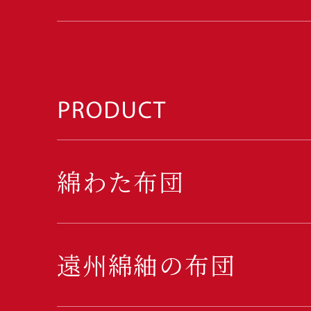
綿わた布団
遠州綿紬の布団