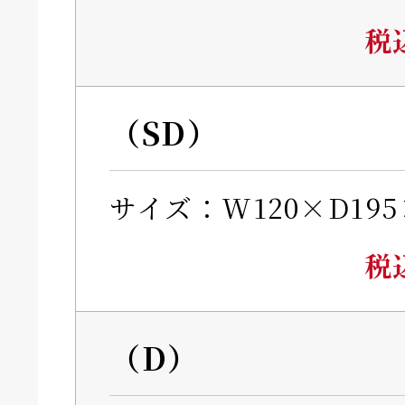
税
（SD）
サイズ：W120×D195
税
（D）