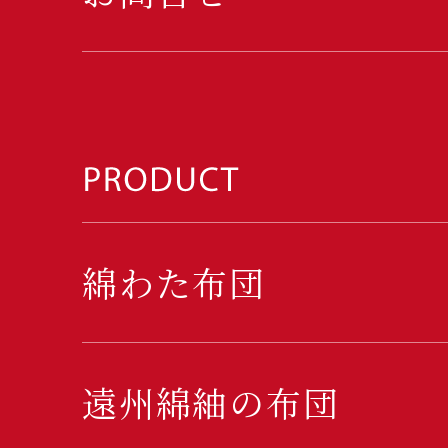
綿わた布団
遠州綿紬の布団