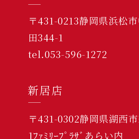
〒431-0213静岡県浜
田344-1
tel.053-596-1272
新居店
〒431-0302静岡県湖西
1ﾌｧﾐﾘｰﾌﾟﾗｻﾞあらい内