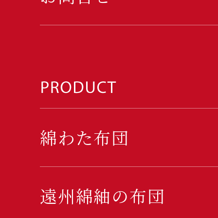
綿わた布団
遠州綿紬の布団