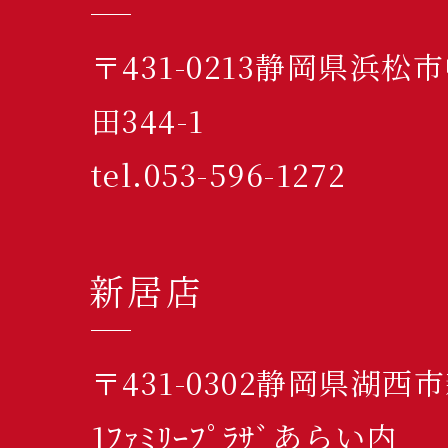
〒431-0213静岡県浜
田344-1
tel.053-596-1272
新居店
〒431-0302静岡県湖西
1ﾌｧﾐﾘｰﾌﾟﾗｻﾞあらい内