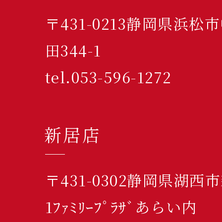
〒431-0213静岡県浜
田344-1
tel.053-596-1272
新居店
〒431-0302静岡県湖西
1ﾌｧﾐﾘｰﾌﾟﾗｻﾞあらい内