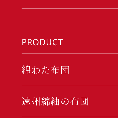
綿わた布団
遠州綿紬の布団