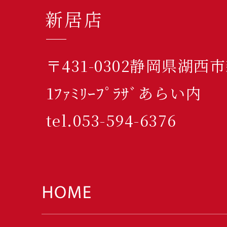
新居店
〒431-0302静岡県湖西
1ﾌｧﾐﾘｰﾌﾟﾗｻﾞあらい内
tel.053-594-6376