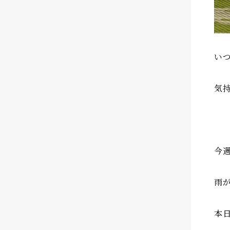
い
気
今
雨
本