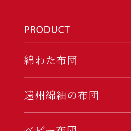
綿わた布団
遠州綿紬の布団
ベビー布団