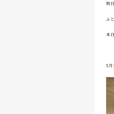
明
ふ
本
5