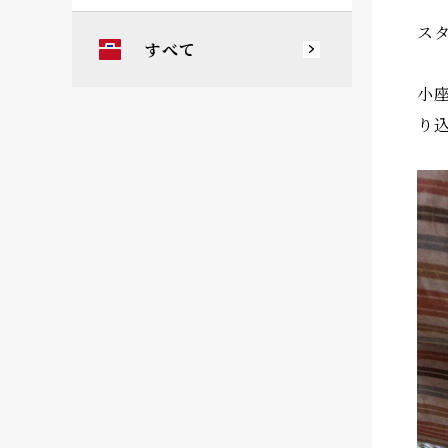
ス
すべて
小
り