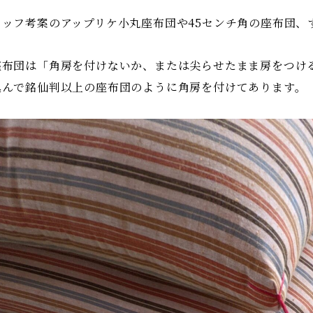
タッフ考案のアップリケ小丸座布団や45センチ角の座布団、
座布団は「角房を付けないか、または尖らせたまま房をつけ
込んで銘仙判以上の座布団のように角房を付けてあります。