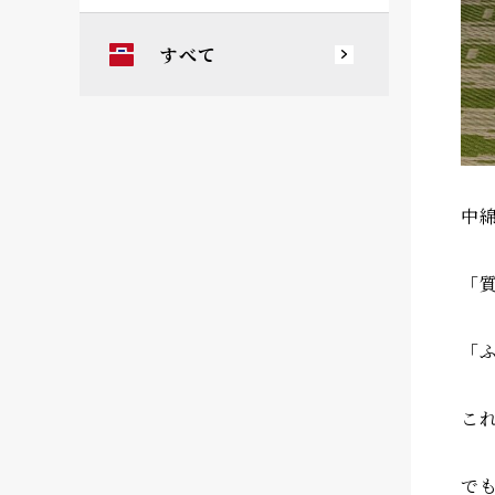
すべて
中
「
「
こ
で