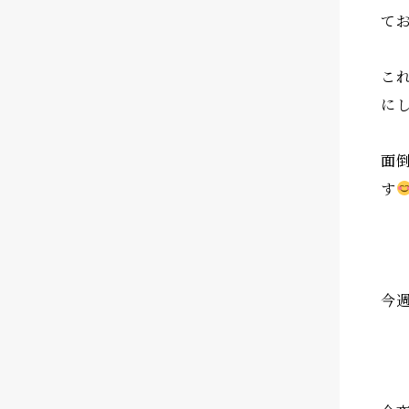
て
こ
に
面
す
今