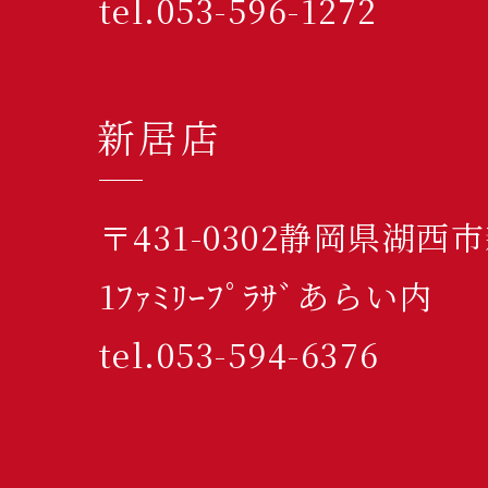
tel.053-596-1272
新居店
〒431-0302静岡県湖西
1ﾌｧﾐﾘｰﾌﾟﾗｻﾞあらい内
tel.053-594-6376