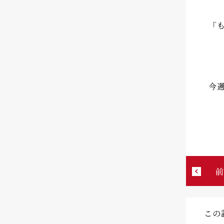
「
今
この