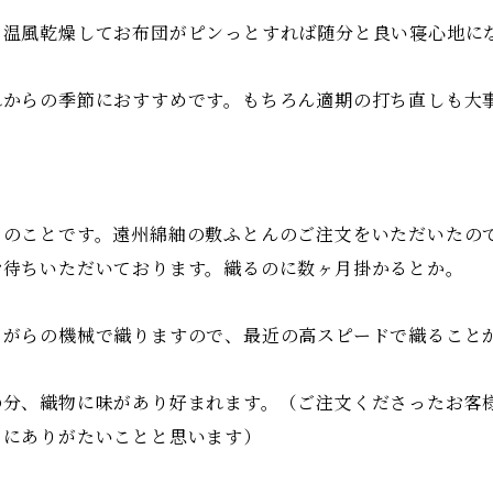
々温風乾燥してお布団がピンっとすれば随分と良い寝心地に
れからの季節におすすめです。もちろん適期の打ち直しも大
日のことです。遠州綿紬の敷ふとんのご注文をいただいたの
お待ちいただいております。織るのに数ヶ月掛かるとか。
ながらの機械で織りますので、最近の高スピードで織ること
の分、織物に味があり好まれます。（ご注文くださったお客
当にありがたいことと思います）