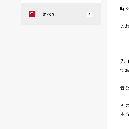
時
すべて
こ
先
で
昔
そ
本