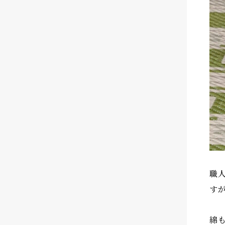
職
す
綿