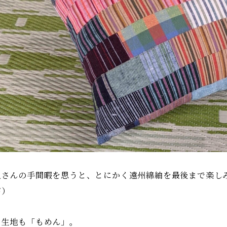
人さんの手間暇を思うと、とにかく遠州綿紬を最後まで楽し
が）
も生地も「もめん」。