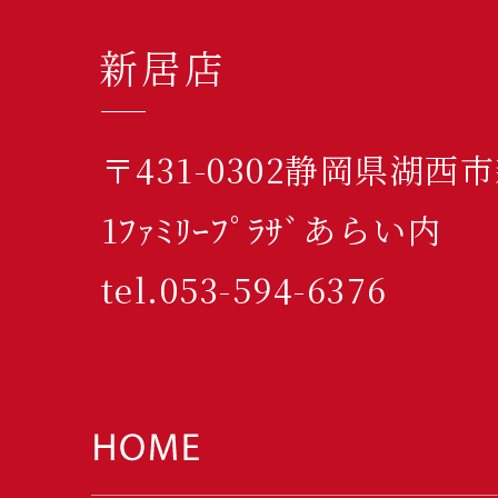
新居店
〒431-0302静岡県湖西
1ﾌｧﾐﾘｰﾌﾟﾗｻﾞあらい内
tel.053-594-6376