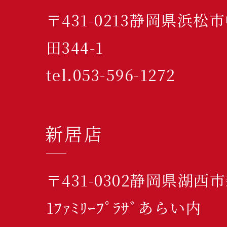
〒431-0213静岡県浜
田344-1
tel.053-596-1272
新居店
〒431-0302静岡県湖西
1ﾌｧﾐﾘｰﾌﾟﾗｻﾞあらい内