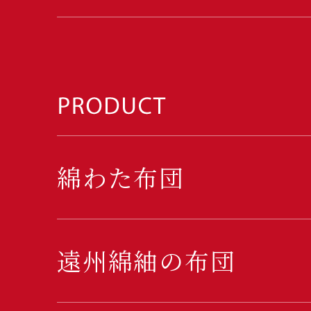
綿わた布団
遠州綿紬の布団