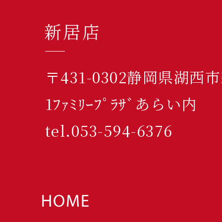
新居店
〒431-0302静岡県湖西
1ﾌｧﾐﾘｰﾌﾟﾗｻﾞあらい内
tel.053-594-6376