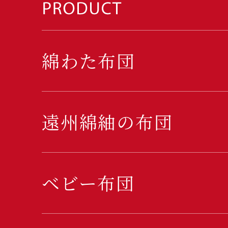
綿わた布団
遠州綿紬の布団
ベビー布団