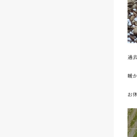
過
暖
お