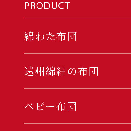
綿わた布団
遠州綿紬の布団
ベビー布団