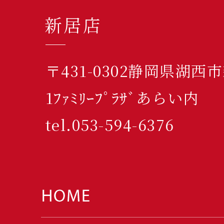
新居店
〒431-0302静岡県湖西
1ﾌｧﾐﾘｰﾌﾟﾗｻﾞあらい内
tel.053-594-6376