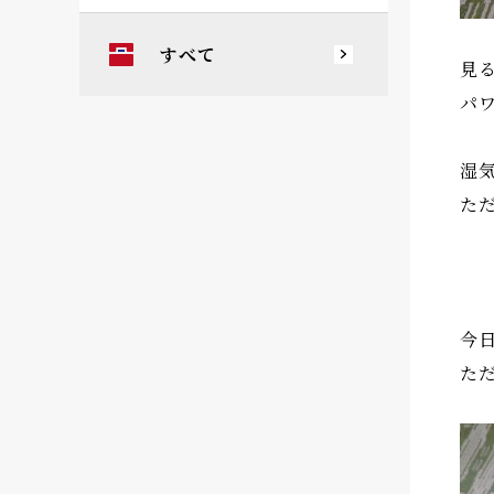
すべて
見
パ
湿
た
今
た