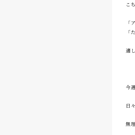
こ
「
「
適
今
日
無