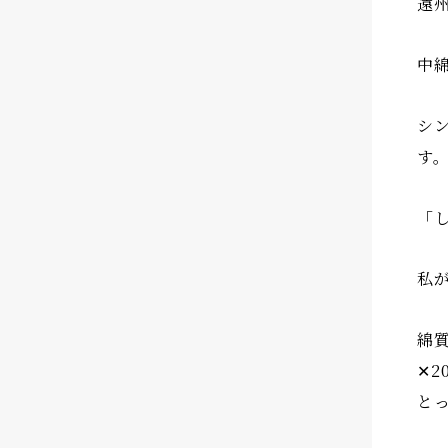
遠
中綿
シン
す
「
私
綿
✕
と