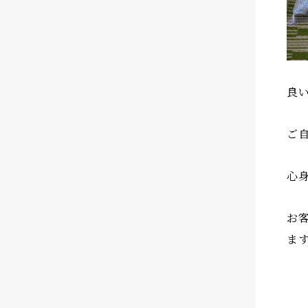
良
ご
心
お
ま