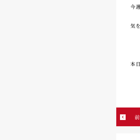
今
気
本