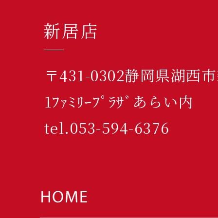
新居店
〒431-0302静岡県湖西
1ﾌｧﾐﾘｰﾌﾟﾗｻﾞあらい内
tel.053-594-6376