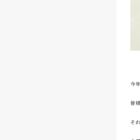
今
皆
そ