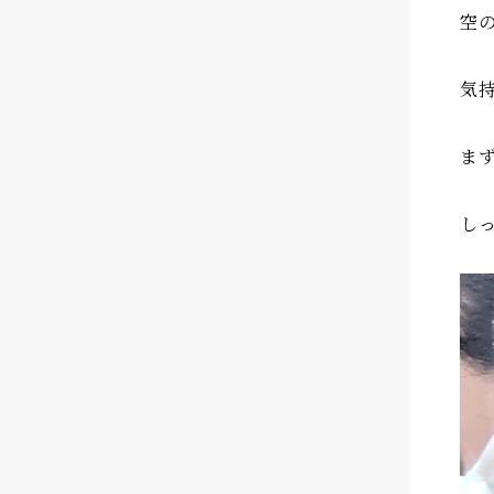
空
気
ま
し