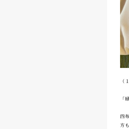
（
「
四
方