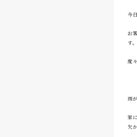
今
お
す
度
雨
家
欠