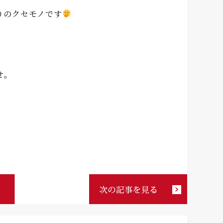
りのクセモノです
せ。